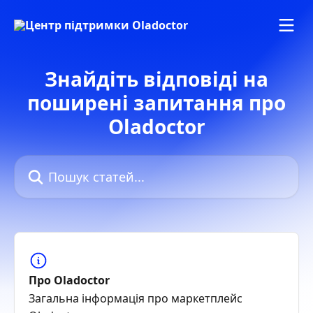
Перейти до основного контенту
Знайдіть відповіді на
поширені запитання про
Oladoctor
Пошук статей...
Про Oladoctor
Загальна інформація про маркетплейс